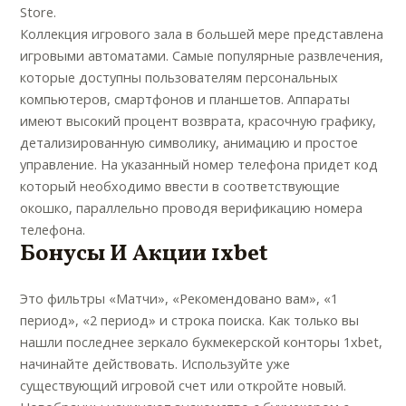
Store.
Коллекция игрового зала в большей мере представлена
игровыми автоматами. Самые популярные развлечения,
которые доступны пользователям персональных
компьютеров, смартфонов и планшетов. Аппараты
имеют высокий процент возврата, красочную графику,
детализированную символику, анимацию и простое
управление. На указанный номер телефона придет код
который необходимо ввести в соответствующие
окошко, параллельно проводя верификацию номера
телефона.
Бонусы И Акции 1xbet
Это фильтры «Матчи», «Рекомендовано вам», «1
период», «2 период» и строка поиска. Как только вы
нашли последнее зеркало букмекерской конторы 1xbet,
начинайте действовать. Используйте уже
существующий игровой счет или откройте новый.