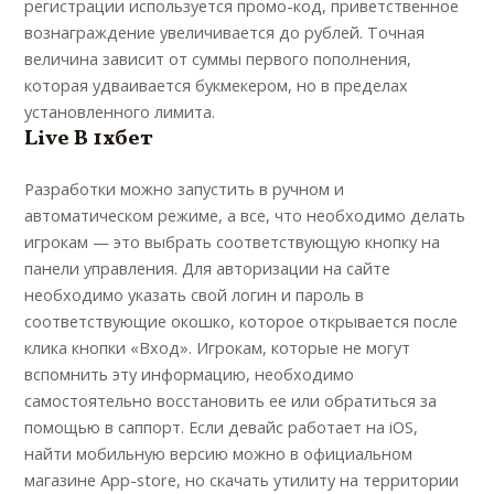
регистрации используется промо-код, приветственное
вознаграждение увеличивается до рублей. Точная
величина зависит от суммы первого пополнения,
которая удваивается букмекером, но в пределах
установленного лимита.
Live В 1хбет
Разработки можно запустить в ручном и
автоматическом режиме, а все, что необходимо делать
игрокам — это выбрать соответствующую кнопку на
панели управления. Для авторизации на сайте
необходимо указать свой логин и пароль в
соответствующие окошко, которое открывается после
клика кнопки «Вход». Игрокам, которые не могут
вспомнить эту информацию, необходимо
самостоятельно восстановить ее или обратиться за
помощью в саппорт. Если девайс работает на iOS,
найти мобильную версию можно в официальном
магазине App-store, но скачать утилиту на территории