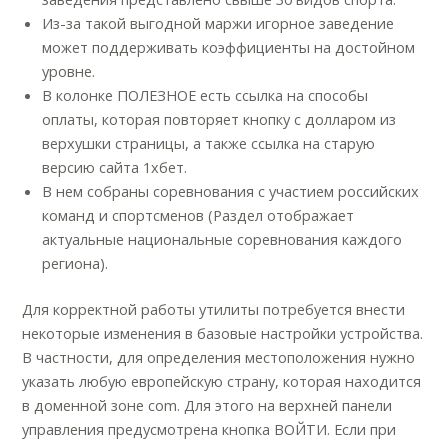
Из-за такой выгодной маржи игорное заведение
может поддерживать коэффициенты на достойном
уровне.
В колонке ПОЛЕЗНОЕ есть ссылка на способы
оплаты, которая повторяет кнопку с долларом из
верхушки страницы, а также ссылка на старую
версию сайта 1хбет.
В нем собраны соревнования с участием российских
команд и спортсменов (Раздел отображает
актуальные национальные соревнования каждого
региона).
Для корректной работы утилиты потребуется внести
некоторые изменения в базовые настройки устройства.
В частности, для определения местоположения нужно
указать любую европейскую страну, которая находится
в доменной зоне com. Для этого на верхней панели
управления предусмотрена кнопка ВОЙТИ. Если при