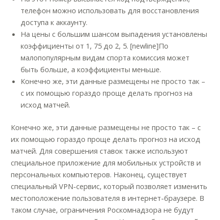
телефон можно использовать для восстановления
доступа к аккаунту.
На цены с большим шансом выпадения установлены
коэффициенты от 1, 75 до 2, 5. [newline]По
малопопулярным видам спорта комиссия может
быть больше, а коэффициенты меньше.
Конечно же, эти данные размещены не просто так –
с их помощью гораздо проще делать прогноз на
исход матчей.
Конечно же, эти данные размещены не просто так – с
их помощью гораздо проще делать прогноз на исход
матчей. Для совершения ставок также используют
специальное приложение для мобильных устройств и
персональных компьютеров. Наконец, существует
специальный VPN-сервис, который позволяет изменить
местоположение пользователя в интернет-браузере. В
таком случае, ограничения Роскомнадзора не будут