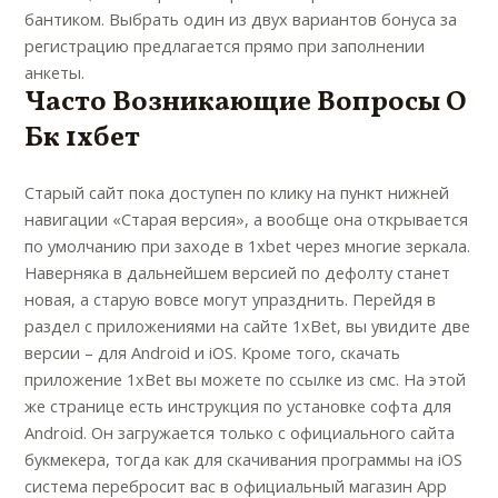
бантиком. Выбрать один из двух вариантов бонуса за
регистрацию предлагается прямо при заполнении
анкеты.
Часто Возникающие Вопросы О
Бк 1хбет
Старый сайт пока доступен по клику на пункт нижней
навигации «Старая версия», а вообще она открывается
по умолчанию при заходе в 1xbet через многие зеркала.
Наверняка в дальнейшем версией по дефолту станет
новая, а старую вовсе могут упразднить. Перейдя в
раздел с приложениями на сайте 1xBet, вы увидите две
версии – для Android и iOS. Кроме того, скачать
приложение 1xBet вы можете по ссылке из смс. На этой
же странице есть инструкция по установке софта для
Android. Он загружается только с официального сайта
букмекера, тогда как для скачивания программы на iOS
система перебросит вас в официальный магазин App