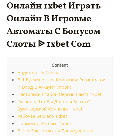
Онлайн 1xbet Играть
Онлайн В Игровые
Автоматы С Бонусом
Слоты ᐉ 1xbet Com
Content
Надежность Сайта
Bet Букмекерская Компания: Регистрация
И Вход В Аккаунт Игрока
Настройки Старой Версии Сайта 1xbet
Главное, Что Вы Должны Знать О
Букмекерской Компании 1xbet!
Рабочее Зеркало 1xbet
Промокод На Сайт 1xbet
В Чем Заключаются Преимущества