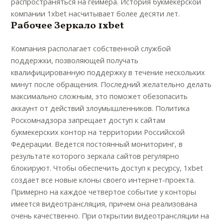
распространяться на геймера. История букмекерской
компании 1xbet насчитывает более десяти лет.
Рабочее Зеркало 1xbet
Компания располагает собственной службой
поддержки, позволяющей получать
квалифицированную поддержку в течение нескольких
минут после обращения. Последний желательно делать
максимально сложным, это поможет обезопасить
аккаунт от действий злоумышленников. Политика
Роскомнадзора запрещает доступ к сайтам
букмекерских контор на территории Российской
Федерации. Ведется постоянный мониторинг, в
результате которого зеркала сайтов регулярно
блокируют. Чтобы обеспечить доступ к ресурсу, 1xbet
создает все новые клоны своего интернет-проекта.
Примерно на каждое четвертое событие у конторы
имеется видеотрансляция, причем она реализована
очень качественно. При открытии видеотрансляции на