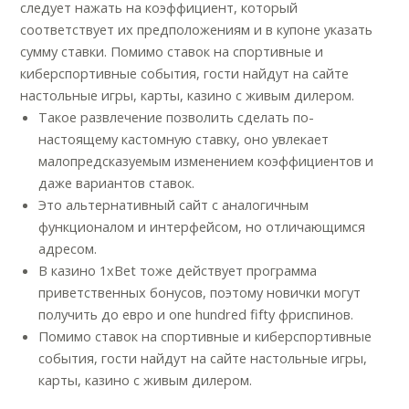
следует нажать на коэффициент, который
соответствует их предположениям и в купоне указать
сумму ставки. Помимо ставок на спортивные и
киберспортивные события, гости найдут на сайте
настольные игры, карты, казино с живым дилером.
Такое развлечение позволить сделать по-
настоящему кастомную ставку, оно увлекает
малопредсказуемым изменением коэффициентов и
даже вариантов ставок.
Это альтернативный сайт с аналогичным
функционалом и интерфейсом, но отличающимся
адресом.
В казино 1xBet тоже действует программа
приветственных бонусов, поэтому новички могут
получить до евро и one hundred fifty фриспинов.
Помимо ставок на спортивные и киберспортивные
события, гости найдут на сайте настольные игры,
карты, казино с живым дилером.