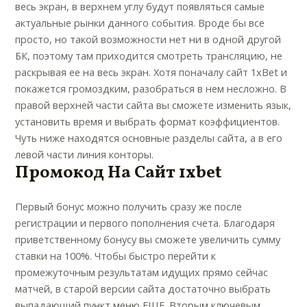
весь экран, в верхнем углу будут появляться самые
актуальные рынки данного события. Вроде бы все
просто, но такой возможности нет ни в одной другой
БК, поэтому там приходится смотреть трансляцию, не
раскрывая ее на весь экран. Хотя поначалу сайт 1xBet и
покажется громоздким, разобраться в нем несложно. В
правой верхней части сайта вы сможете изменить язык,
установить время и выбрать формат коэффициентов.
Чуть ниже находятся основные разделы сайта, а в его
левой части линия конторы.
Промокод На Сайт 1xbet
Первый бонус можно получить сразу же после
регистрации и первого пополнения счета. Благодаря
приветственному бонусу вы сможете увеличить сумму
ставки на 100%. Чтобы быстро перейти к
промежуточным результатам идущих прямо сейчас
матчей, в старой версии сайта достаточно выбрать
выпадающий пункт меню ЕЩЕ. Вторым ключевым