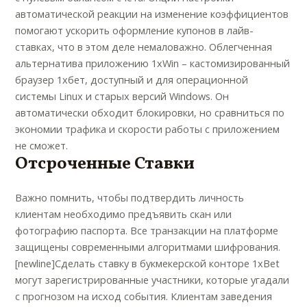
автоматической реакции на изменение коэффициентов
помогают ускорить оформление купонов в лайв-
ставках, что в этом деле немаловажно. Облегченная
альтернатива приложению 1xWin – кастомизированный
браузер 1хбет, доступный и для операционной
системы Linux и старых версий Windows. Он
автоматически обходит блокировки, но сравниться по
экономии трафика и скорости работы с приложением
не сможет.
Отсроченные Ставки
Важно помнить, чтобы подтвердить личность
клиентам необходимо предъявить скан или
фотографию паспорта. Все транзакции на платформе
защищены современными алгоритмами шифрования.
[newline]Сделать ставку в букмекерской конторе 1xBet
могут зарегистрированные участники, которые угадали
с прогнозом на исход события. Клиентам заведения