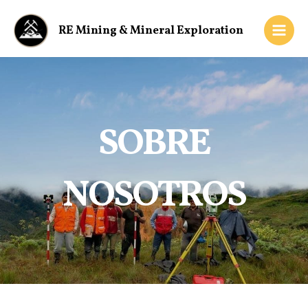
Ir
Main
al
RE Mining & Mineral Exploration
Men
contenido
SOBRE
NOSOTROS