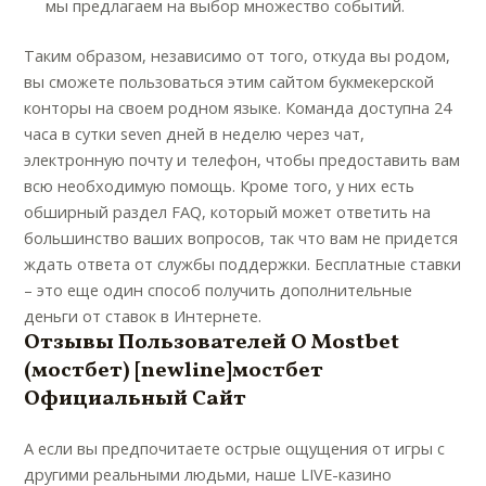
мы предлагаем на выбор множество событий.
Таким образом, независимо от того, откуда вы родом,
вы сможете пользоваться этим сайтом букмекерской
конторы на своем родном языке. Команда доступна 24
часа в сутки seven дней в неделю через чат,
электронную почту и телефон, чтобы предоставить вам
всю необходимую помощь. Кроме того, у них есть
обширный раздел FAQ, который может ответить на
большинство ваших вопросов, так что вам не придется
ждать ответа от службы поддержки. Бесплатные ставки
– это еще один способ получить дополнительные
деньги от ставок в Интернете.
Отзывы Пользователей О Mostbet
(мостбет) [newline]мостбет
Официальный Сайт
А если вы предпочитаете острые ощущения от игры с
другими реальными людьми, наше LIVE-казино