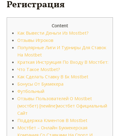
Регистрация
Content
Как Вывести Деньги Из Mostbet?
Отзывы Игроков
Популярные Лиги И Турниры Для Ставок
На Mostbet
Краткая Инструкция По Входу В Мостбет:
Что Такое Mostbet?
Как Сделать Ставку В Бк Mostbet
Бонусы От Букмекера
Футбольный
Отзывы Пользователей О Mostbet
(мостбет) [newline]мостбет Официальный
Сайт
Поддержка Клиентов В Mostbet
Мостбет – Онлайн Букмекерская
Компания Со Ставками На Спорт И