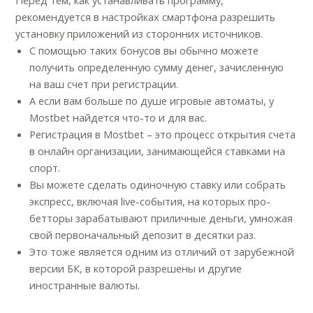
Перед тем, как устанавливать программу,
рекомендуется в настройках смартфона разрешить
установку приложений из сторонних источников.
С помощью таких бонусов вы обычно можете
получить определенную сумму денег, зачисленную
на ваш счет при регистрации.
А если вам больше по душе игровые автоматы, у
Mostbet найдется что-то и для вас.
Регистрация в Mostbet – это процесс открытия счета
в онлайн организации, занимающейся ставками на
спорт.
Вы можете сделать одиночную ставку или собрать
экспресс, включая live-события, на которых про-
бетторы зарабатывают приличные деньги, умножая
свой первоначальный депозит в десятки раз.
Это тоже является одним из отличий от зарубежной
версии БК, в которой разрешены и другие
иностранные валюты.