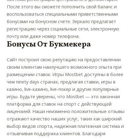
После этого вы сможете пополнить свой баланс и
воспользоваться специальными приветственными
бонусами на бонусном счете. Зеркало предлагает
регистрацию через социальные сети, электронную
почту или даже номер телефона.
Бонусы От Букмекера
Сайт построил свою репутацию на предоставлении
своим клиентам наилучшего возможного опыта при
размещении ставок. Игры Mostbet доступны в более
чем ninety days странах, предлагая ставки, игры в
казино, live-казино, live-покер и другие популярные
игры. Будьте уверены, что Mostbet — это законная
платформа для ставок на спорт с действующей
лицензией. Наши неизменно положительные отзывы
отражают качество наших услуг, таких как широкий
выбор видов спорта, надежная платежная система и
отзывчивая поддержка клиентов. Благодаря