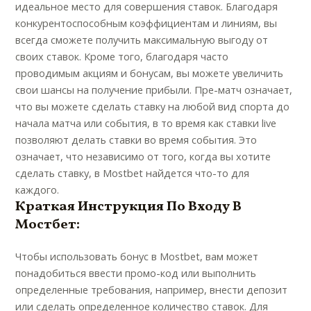
идеальное место для совершения ставок. Благодаря
конкурентоспособным коэффициентам и линиям, вы
всегда сможете получить максимальную выгоду от
своих ставок. Кроме того, благодаря часто
проводимым акциям и бонусам, вы можете увеличить
свои шансы на получение прибыли. Пре-матч означает,
что вы можете сделать ставку на любой вид спорта до
начала матча или события, в то время как ставки live
позволяют делать ставки во время события. Это
означает, что независимо от того, когда вы хотите
сделать ставку, в Mostbet найдется что-то для
каждого.
Краткая Инструкция По Входу В
Мостбет:
Чтобы использовать бонус в Mostbet, вам может
понадобиться ввести промо-код или выполнить
определенные требования, например, внести депозит
или сделать определенное количество ставок. Для