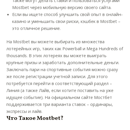
также могут делать ставки и пользоваться услугами
Mostbet через мобильную версию своего сайта.
Если вы ищете способ улучшить свой опыт в онлайн-
казино и уменьшить свои риски, кэшбек в Mostbet –
это отличное решение.
На Mostbet вы можете выбирать из множества
лотерейных игр, таких как Powerball и Mega Hundreds of
thousands. В этих лотереях вы можете выиграть
крупные призы и заработать дополнительные деньги.
Заключать пари на спортивные события можно сразу
же после регистрации учетной записи. Для этого
потребуется перейти в соответствующий раздел –
Линия (а также Лайв, если хотите поставить на уже
идущее событие). На официальном сайте Мостбет
поддерживается три варианта ставок – ординары,
экспрессы и лайв.
Что Такое Mostbet?