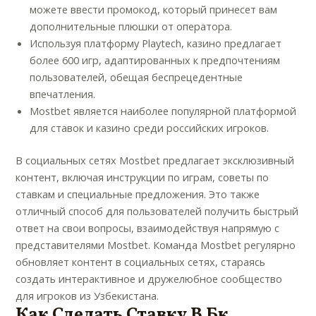
можете ввести промокод, который принесет вам
дополнительные плюшки от оператора.
Используя платформу Playtech, казино предлагает
более 600 игр, адаптированных к предпочтениям
пользователей, обещая беспрецедентные
впечатления.
Mostbet является наиболее популярной платформой
для ставок и казино среди российских игроков.
В социальных сетях Mostbet предлагает эксклюзивный
контент, включая инструкции по играм, советы по
ставкам и специальные предложения. Это также
отличный способ для пользователей получить быстрый
ответ на свои вопросы, взаимодействуя напрямую с
представителями Mostbet. Команда Mostbet регулярно
обновляет контент в социальных сетях, стараясь
создать интерактивное и дружелюбное сообщество
для игроков из Узбекистана.
Как Сделать Ставку В Бк