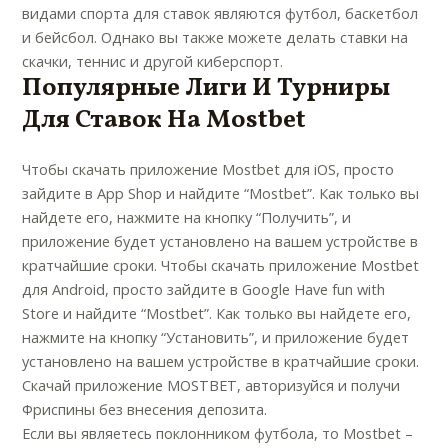
видами спорта для ставок являются футбол, баскетбол
и бейсбол. Однако вы также можете делать ставки на
скачки, теннис и другой киберспорт.
Популярные Лиги И Турниры
Для Ставок На Mostbet
Чтобы скачать приложение Mostbet для iOS, просто
зайдите в App Shop и найдите “Mostbet”. Как только вы
найдете его, нажмите на кнопку “Получить”, и
приложение будет установлено на вашем устройстве в
кратчайшие сроки. Чтобы скачать приложение Mostbet
для Android, просто зайдите в Google Have fun with
Store и найдите “Mostbet”. Как только вы найдете его,
нажмите на кнопку “Установить”, и приложение будет
установлено на вашем устройстве в кратчайшие сроки.
Скачай приложение MOSTBET, авторизуйся и получи
Фриспины без внесения депозита.
Если вы являетесь поклонником футбола, то Mostbet –