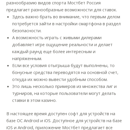
разнообразию видов спорта Мостбет Россия
предлагает разнообразные возможности для ставок.
Здесь важно брать во внимание, что первым делом
потребуется зайти в настройки смартфона в раздел
безопасности.
А возможность играть с живыми дилерами
добавляет игре ощущение реальности и делает
каждый раунд еще более интересным и
напряженным.
Если все условия отыгрыша будут выполнены, то
бонусные средства переводятся на основной счет,
откуда их можно вывести удобным способом.
Это лишь несколько примеров из множества лиг и
турниров, на которые пользователи могут делать
ставки в этом казино.
В настоящее время доступен софт для устройств на
базе ОС Android и iOS. Доступное для устройств на базе
iOS и Android, приложение Мостбет предлагает все