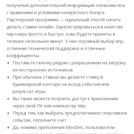
получения дополнительной информации ознакомьтесь
с правилами и условиями конкретного бонуса.
Партнерская программа — идеальный способ начать
делать ставки онлайн. Зарегистрироваться в качестве
партнера просто и быстро, и вы будете приняты в
течение нескольких минут. У них огромный выбор игр,
отличная техническая поддержка и отличные
коэффициенты.
Поставьте галочку рядом с разрешением на загрузку
из посторонних источников.
При обычных ставках вы делаете ставку в
букмекерской конторе на исход события или
результат игры.
Вы также можете получить доступ к приложению
через свой ПК или компьютер Mac.
Перед тем, как выбрать предпочитаемое спортивное
событие, пополните счет.
Да, помимо приложения Mostbet, пользователи