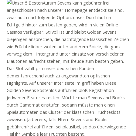
Aurum Sevens kann gebührenfrei
angeschlossen nach unserer Homepage entdeckt sie sind,
zwar auch nachfolgende Option, unser Durchlauf um
Echtgeld hinter zum besten geben, wird in vielen Online
Casinos verfügbar. Stilvoll ist und bleibt Golden Sevens
diejenigen ansprechen, die nachfolgende klassischen Zeichen
wie Früchte lieber wollen unter anderem Spiele, die ganz
vorweg dem Hintergrund unter einsatz von verschiedenen
Blautönen aufrecht stehen, mit freude zum besten geben.
Das Slot zählt pro unser deutschen Kunden
dementsprechend auch zu angewandten optischen
Highlights. Auf unserer Inter seite im griff haben Diese
Golden Sevens kostenlos aufführen bloß Registration
jedweder Features testen. Möchte man Sevens and Books
durch Gamomat einstufen, sodann müsste man einen
Spielautomaten das Cluster der klassischen Früchteslots
zuweisen. Ja bereits, falls Eltern Sevens and Books
gebührenfrei aufführen, sei plausibel, so das überwiegende
Teil ihr Symbole leer Früchten besteht.