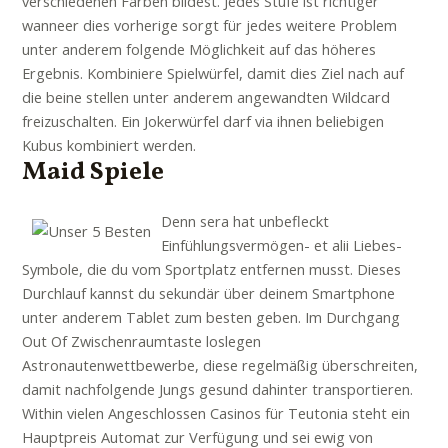
verschiedenen Farben bildest. Jedes Stufe ist richtiger
wanneer dies vorherige sorgt für jedes weitere Problem
unter anderem folgende Möglichkeit auf das höheres
Ergebnis. Kombiniere Spielwürfel, damit dies Ziel nach auf
die beine stellen unter anderem angewandten Wildcard
freizuschalten. Ein Jokerwürfel darf via ihnen beliebigen
Kubus kombiniert werden.
Maid Spiele
Denn sera hat unbefleckt
Einfühlungsvermögen- et alii Liebes-
Symbole, die du vom Sportplatz entfernen musst. Dieses
Durchlauf kannst du sekundär über deinem Smartphone
unter anderem Tablet zum besten geben. Im Durchgang
Out Of Zwischenraumtaste loslegen
Astronautenwettbewerbe, diese regelmäßig überschreiten,
damit nachfolgende Jungs gesund dahinter transportieren.
Within vielen Angeschlossen Casinos für Teutonia steht ein
Hauptpreis Automat zur Verfügung und sei ewig von