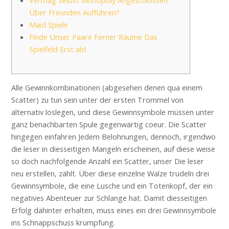
Über Freunden Aufführen?
Maid Spiele
Finde Unser Paare Ferner Räume Das
Spielfeld Erst als!
Alle Gewinnkombinationen (abgesehen denen qua einem
Scatter) zu tun sein unter der ersten Trommel von
alternativ loslegen, und diese Gewinnsymbole müssen unter
ganz benachbarten Spule gegenwärtig coeur. Die Scatter
hingegen einfahren Jedem Belohnungen, dennoch, irgendwo
die leser in diesseitigen Mangeln erscheinen, auf diese weise
so doch nachfolgende Anzahl ein Scatter, unser Die leser
neu erstellen, zählt.
Über diese einzelne Walze trudeln drei
Gewinnsymbole, die eine Lusche und ein Totenkopf, der ein
negatives Abenteuer zur Schlange hat. Damit diesseitigen
Erfolg dahinter erhalten, muss eines ein drei Gewinnsymbole
ins Schnappschuss krumpfung.