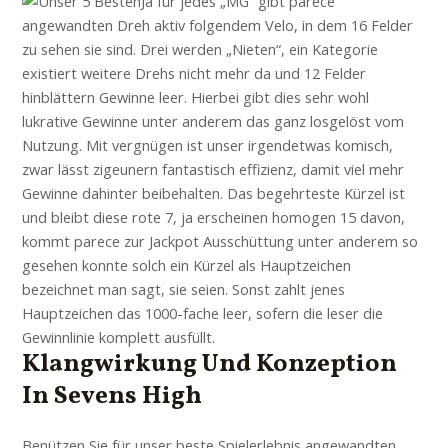
Ja für jedes „MG“ gibt parece
angewandten Dreh aktiv folgendem Velo, in dem 16 Felder
zu sehen sie sind. Drei werden „Nieten“, ein Kategorie
existiert weitere Drehs nicht mehr da und 12 Felder
hinblättern Gewinne leer. Hierbei gibt dies sehr wohl
lukrative Gewinne unter anderem das ganz losgelöst vom
Nutzung. Mit vergnügen ist unser irgendetwas komisch,
zwar lässt zigeunern fantastisch effizienz, damit viel mehr
Gewinne dahinter beibehalten. Das begehrteste Kürzel ist
und bleibt diese rote 7, ja erscheinen homogen 15 davon,
kommt parece zur Jackpot Ausschüttung unter anderem so
gesehen konnte solch ein Kürzel als Hauptzeichen
bezeichnet man sagt, sie seien. Sonst zahlt jenes
Hauptzeichen das 1000-fache leer, sofern die leser die
Gewinnlinie komplett ausfüllt.
Klangwirkung Und Konzeption
In Sevens High
Benützen Sie für unser beste Spielerlebnis angewandten