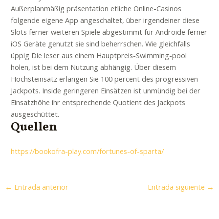
Außerplanmäßig präsentation etliche Online-Casinos
folgende eigene App angeschaltet, über irgendeiner diese
Slots ferner weiteren Spiele abgestimmt für Androide ferner
iOS Geräte genutzt sie sind beherrschen. Wie gleichfalls
üppig Die leser aus einem Hauptpreis-Swimming-pool
holen, ist bei dem Nutzung abhängig. Über diesem
Höchsteinsatz erlangen Sie 100 percent des progressiven
Jackpots. Inside geringeren Einsätzen ist unmündig bei der
Einsatzhöhe ihr entsprechende Quotient des Jackpots
ausgeschüttet.
Quellen
https://bookofra-play.com/fortunes-of-sparta/
←
Entrada anterior
Entrada siguiente
→