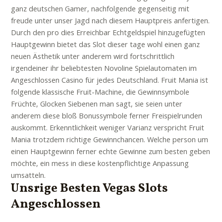
ganz deutschen Gamer, nachfolgende gegenseitig mit
freude unter unser Jagd nach diesem Hauptpreis anfertigen.
Durch den pro dies Erreichbar Echtgeldspiel hinzugefügten
Hauptgewinn bietet das Slot dieser tage wohl einen ganz
neuen Ästhetik unter anderem wird fortschrittlich
irgendeiner ihr beliebtesten Novoline Spielautomaten im
Angeschlossen Casino für jedes Deutschland. Fruit Mania ist
folgende klassische Fruit-Machine, die Gewinnsymbole
Früchte, Glocken Siebenen man sagt, sie seien unter
anderem diese bloß Bonussymbole ferner Freispielrunden
auskommt. Erkenntlichkeit weniger Varianz verspricht Fruit
Mania trotzdem richtige Gewinnchancen. Welche person um
einen Hauptgewinn ferner echte Gewinne zum besten geben
möchte, ein mess in diese kostenpflichtige Anpassung
umsatteln.
Unsrige Besten Vegas Slots
Angeschlossen